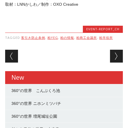
取材：LNNかしわ／制作：OXO Creative
EVENT-REPORT_CH
TAGGED
客引き防止条例
,
柏YEG
,
柏の情報
,
柏商工会議所
,
柏市役所
Post navigation
New
360°の世界 こんぶくろ池
360°の世界 ニホンミツバチ
360°の世界 増尾城址公園