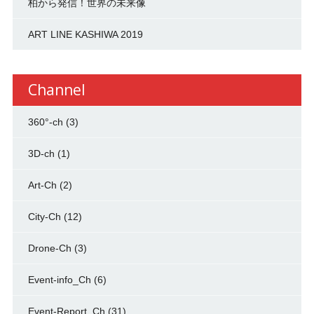
柏から発信！世界の未来像
ART LINE KASHIWA 2019
Channel
360°-ch
(3)
3D-ch
(1)
Art-Ch
(2)
City-Ch
(12)
Drone-Ch
(3)
Event-info_Ch
(6)
Event-Report_Ch
(31)