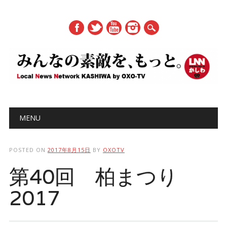
Main menu
Skip to content
MENU
POSTED ON
2017年8月15日
BY
OXOTV
第40回 柏まつり
2017