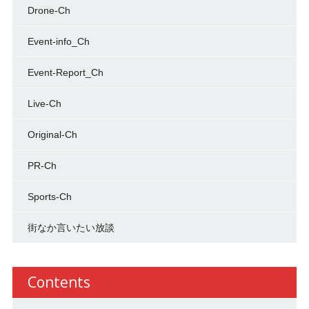
Drone-Ch
Event-info_Ch
Event-Report_Ch
Live-Ch
Original-Ch
PR-Ch
Sports-Ch
街なか言いたい放談
Contents