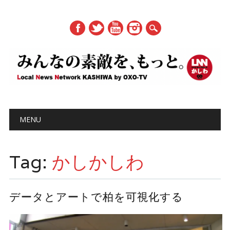
Main menu
Skip to content
MENU
Tag:
かしかしわ
データとアートで柏を可視化する